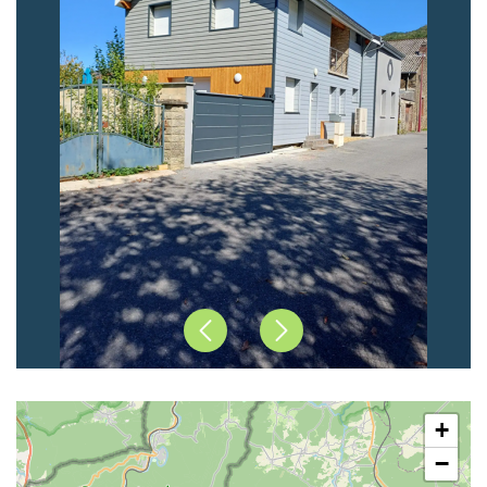
Précédent
Suivant
+
−