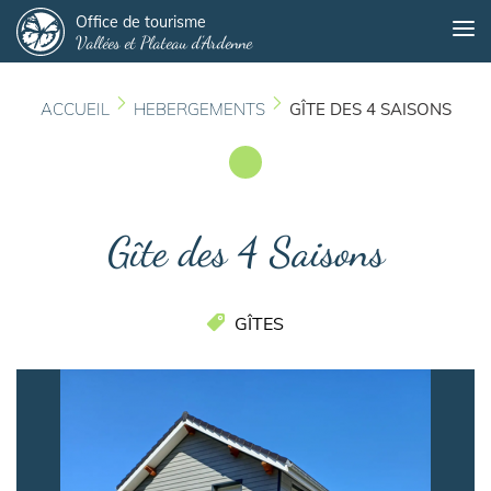
Panneau de gestion des cookies
Aller
Office de tourisme
Me
Vallées et Plateau d'Ardenne
au
contenu
principal
ACCUEIL
HEBERGEMENTS
GÎTE DES 4 SAISONS
Gîte des 4 Saisons
GÎTES