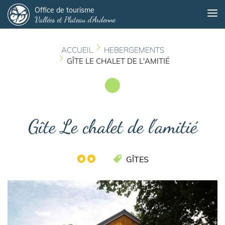
Panneau de gestion des cookies
Aller
Office de tourisme
Me
Vallées et Plateau d'Ardenne
au
contenu
principal
ACCUEIL
HEBERGEMENTS
GÎTE LE CHALET DE L'AMITIÉ
Gîte Le chalet de l'amitié
GÎTES