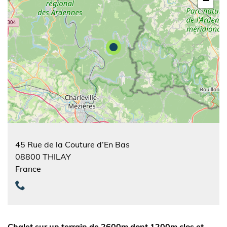
−
45 Rue de la Couture d’En Bas
08800
THILAY
France
Chalet sur un terrain de 2600m dont 1200m clos et