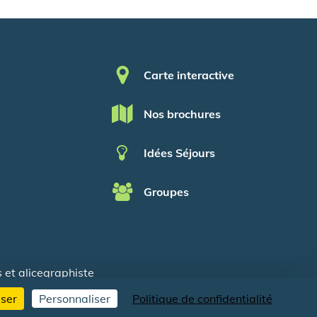
Pied de page
Carte interactive
Nos brochures
Idées Séjours
Groupes
s
et
alicegraphiste
user
Personnaliser
Politique de confidentialité