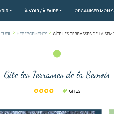
Aller
le
au
VRIR
À VOIR / À FAIRE
ORGANISER MON S
contenu
principal
CUEIL
HEBERGEMENTS
GÎTE LES TERRASSES DE LA SEM
Gîte les Terrasses de la Semois
GÎTES