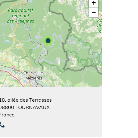
+
−
18, allée des Terrasses
08800
TOURNAVAUX
France