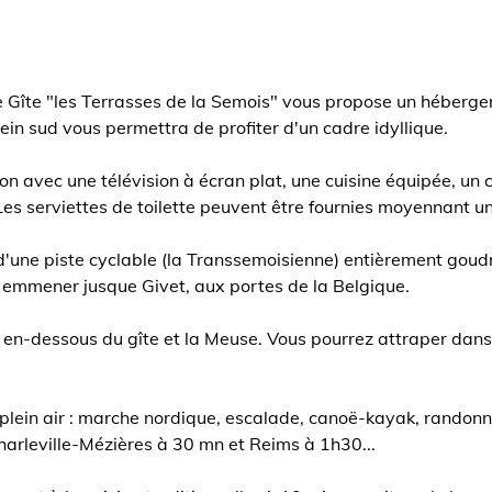
 le Gîte "les Terrasses de la Semois" vous propose un héberg
ein sud vous permettra de profiter d'un cadre idyllique.
n avec une télévision à écran plat, une cuisine équipée, un c
. Les serviettes de toilette peuvent être fournies moyennant 
d'une piste cyclable (la Transsemoisienne) entièrement go
s emmener jusque Givet, aux portes de la Belgique.
 en-dessous du gîte et la Meuse. Vous pourrez attraper dans 
ein air : marche nordique, escalade, canoë-kayak, randonnées
harleville-Mézières à 30 mn et Reims à 1h30...