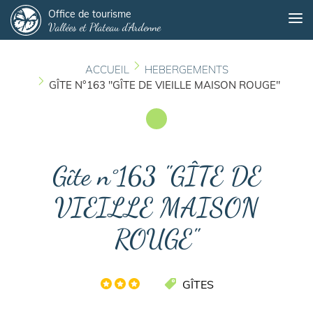
Panneau de gestion des cookies
Aller
Office de tourisme
Me
Vallées et Plateau d'Ardenne
au
contenu
principal
ACCUEIL
HEBERGEMENTS
GÎTE N°163 "GÎTE DE VIEILLE MAISON ROUGE"
Gîte n°163 "GÎTE DE
VIEILLE MAISON
ROUGE"
GÎTES