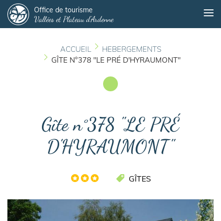
Panneau de gestion des cookies
Aller
Office de tourisme
Me
Vallées et Plateau d'Ardenne
au
contenu
principal
ACCUEIL
HEBERGEMENTS
GÎTE N°378 "LE PRÉ D'HYRAUMONT"
Gîte n°378 "LE PRÉ
D'HYRAUMONT"
GÎTES