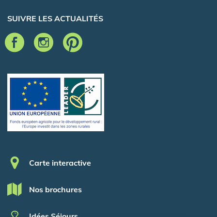
SUIVRE LES ACTUALITÉS
Pied de page
Carte interactive
Nos brochures
Idées Séjours