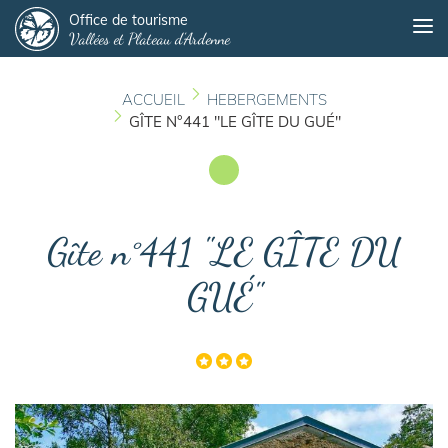
Panneau de gestion des cookies
Aller
Office de tourisme
Me
Vallées et Plateau d'Ardenne
au
contenu
principal
ACCUEIL
HEBERGEMENTS
GÎTE N°441 "LE GÎTE DU GUÉ"
Gîte n°441 "LE GÎTE DU
GUÉ"