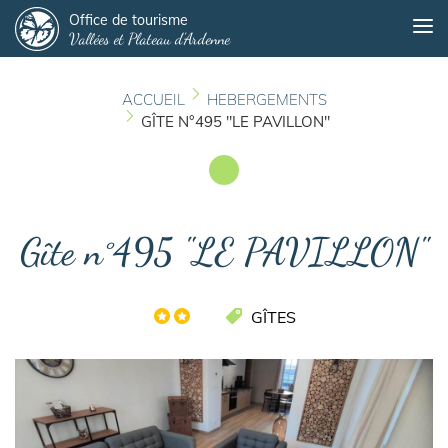
Panneau de gestion des cookies
Aller
Office de tourisme
Me
Vallées et Plateau d'Ardenne
au
contenu
principal
ACCUEIL
HEBERGEMENTS
GÎTE N°495 "LE PAVILLON"
Gîte n°495 "LE PAVILLON"
GÎTES