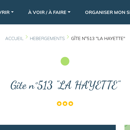
Aller
le
au
VRIR
À VOIR / À FAIRE
ORGANISER MON S
contenu
principal
ACCUEIL
HEBERGEMENTS
GÎTE N°513 "LA HAYETTE"
Gîte n°513 "LA HAYETTE"