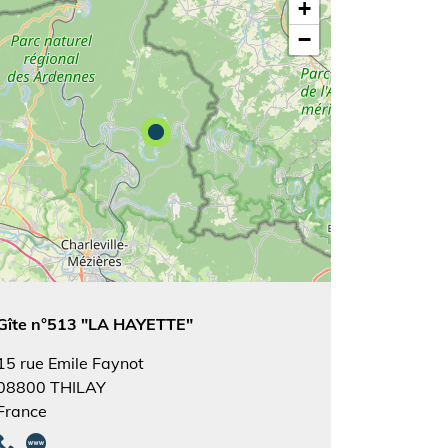
+
−
Gîte n°513 "LA HAYETTE"
15 rue Emile Faynot
08800
THILAY
France