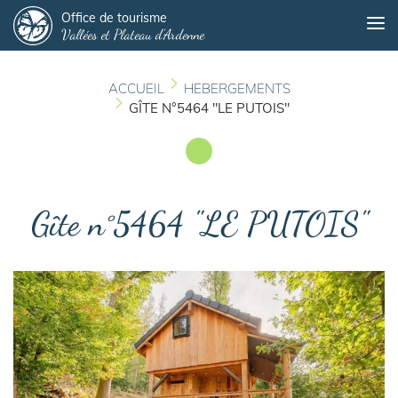
Panneau de gestion des cookies
Aller
Office de tourisme
Me
Vallées et Plateau d'Ardenne
au
contenu
principal
ACCUEIL
HEBERGEMENTS
GÎTE N°5464 "LE PUTOIS"
Gîte n°5464 "LE PUTOIS"