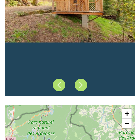
Précédent
Suivant
+
−