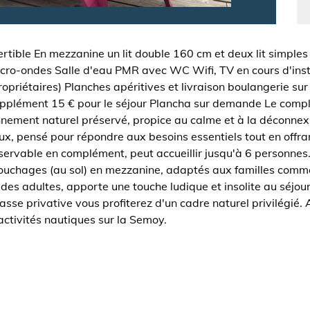
tible En mezzanine un lit double 160 cm et deux lit simples
 micro-ondes Salle d'eau PMR avec WC Wifi, TV en cours d'ins
 propriétaires) Planches apéritives et livraison boulanger
supplément 15 € pour le séjour Plancha sur demande Le compl
nnement naturel préservé, propice au calme et à la déconne
x, pensé pour répondre aux besoins essentiels tout en offra
éservable en complément, peut accueillir jusqu'à 6 personnes.
couchages (au sol) en mezzanine, adaptés aux familles comm
s adultes, apporte une touche ludique et insolite au séjour. 
rasse privative vous profiterez d'un cadre naturel privilégié. 
s activités nautiques sur la Semoy.