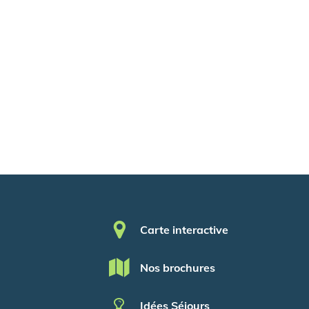
Pied de page
Carte interactive
Nos brochures
Idées Séjours