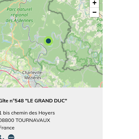
+
−
Gîte n°548 "LE GRAND DUC"
1 bis chemin des Hoyers
08800
TOURNAVAUX
France