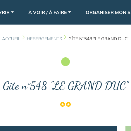
Aller
le
au
VRIR
À VOIR / À FAIRE
ORGANISER MON S
contenu
principal
ACCUEIL
HEBERGEMENTS
GÎTE N°548 "LE GRAND DUC"
Gîte n°548 "LE GRAND DUC"