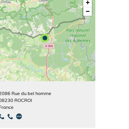
+
−
2086 Rue du bel homme
08230
ROCROI
France