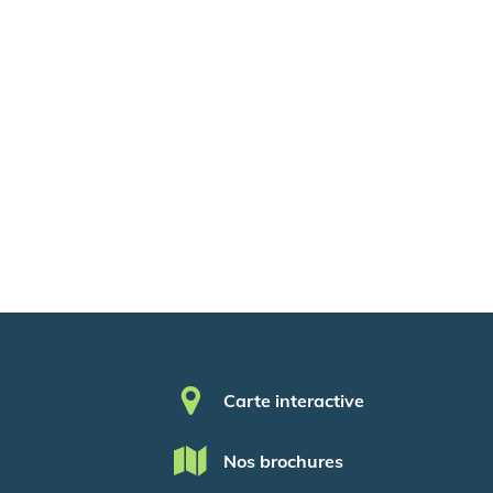
Pied de page
Carte interactive
Nos brochures