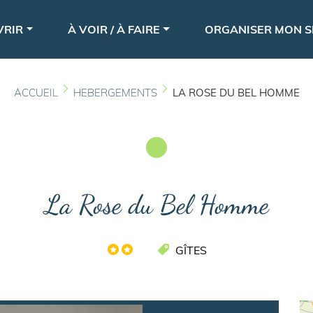
Aller
le
au
VRIR
À VOIR / À FAIRE
ORGANISER MON S
contenu
principal
ACCUEIL
HEBERGEMENTS
LA ROSE DU BEL HOMME
La Rose du Bel Homme
GÎTES