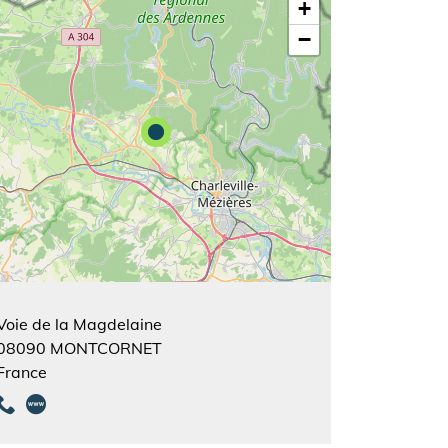
+
−
Voie de la Magdelaine
08090
MONTCORNET
France