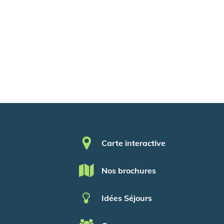
Pied de page
Carte interactive
Nos brochures
Idées Séjours