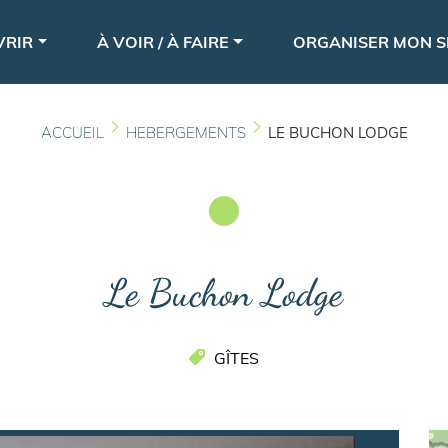
Aller
le
au
VRIR
À VOIR / À FAIRE
ORGANISER MON S
contenu
principal
ACCUEIL
HEBERGEMENTS
LE BUCHON LODGE
Le Buchon Lodge
GÎTES