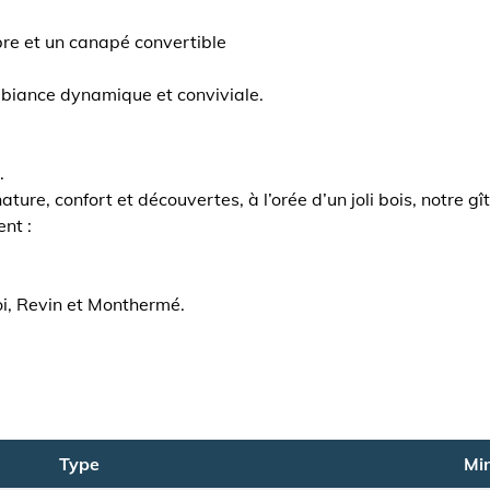
re et un canapé convertible
mbiance dynamique et conviviale.
.
ure, confort et découvertes, à l’orée d’un joli bois, notre gî
nt :
roi, Revin et Monthermé.
Type
Min