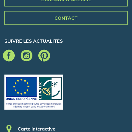
CONTACT
SUIVRE LES ACTUALITÉS
Pied de page
Carte interactive