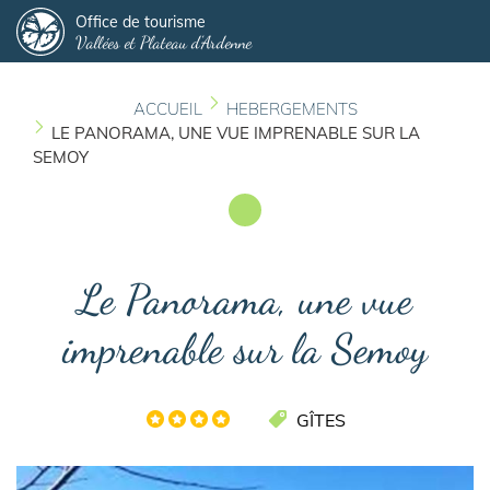
Panneau de gestion des cookies
Aller
Office de tourisme
Vallées et Plateau d'Ardenne
au
contenu
principal
ACCUEIL
HEBERGEMENTS
LE PANORAMA, UNE VUE IMPRENABLE SUR LA
SEMOY
Le Panorama, une vue
imprenable sur la Semoy
GÎTES