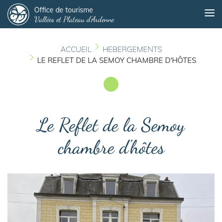
Panneau de gestion des cookies
Aller
Office de tourisme
Me
Vallées et Plateau d'Ardenne
au
contenu
principal
ACCUEIL
HEBERGEMENTS
LE REFLET DE LA SEMOY CHAMBRE D'HÔTES
Le Reflet de la Semoy
chambre d'hôtes