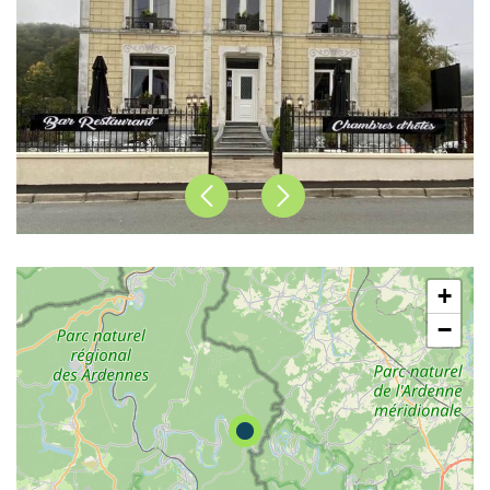
Précédent
Suivant
+
−