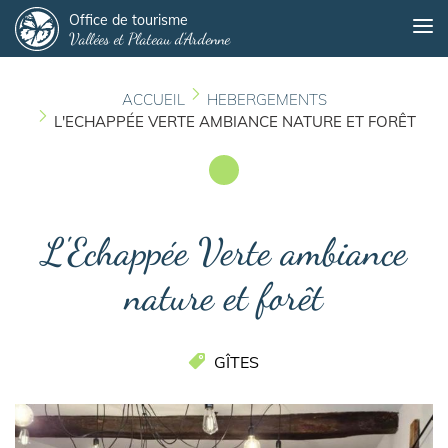
Panneau de gestion des cookies
Aller
Office de tourisme
Me
Vallées et Plateau d'Ardenne
au
contenu
principal
ACCUEIL
HEBERGEMENTS
L'ECHAPPÉE VERTE AMBIANCE NATURE ET FORÊT
L'Echappée Verte ambiance
nature et forêt
GÎTES