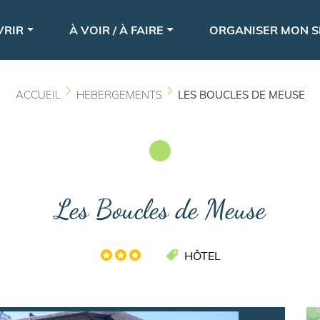
Aller
le
au
VRIR
À VOIR / À FAIRE
ORGANISER MON S
contenu
principal
ACCUEIL
HEBERGEMENTS
LES BOUCLES DE MEUSE
Les Boucles de Meuse
HÔTEL