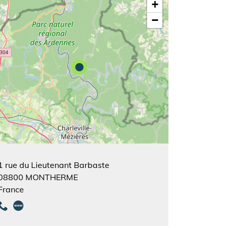
+
−
1 rue du Lieutenant Barbaste
08800
MONTHERME
France