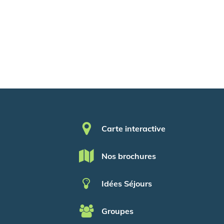
Pied de page
Carte interactive
Nos brochures
Idées Séjours
Groupes