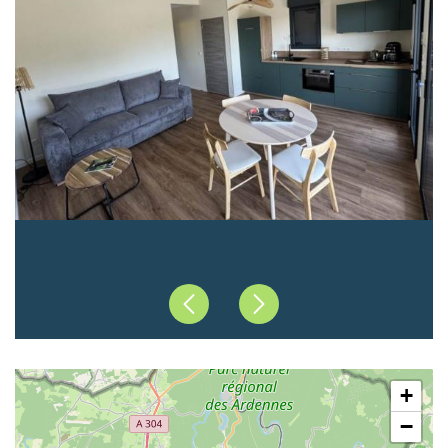
Précédent
Suivant
+
−