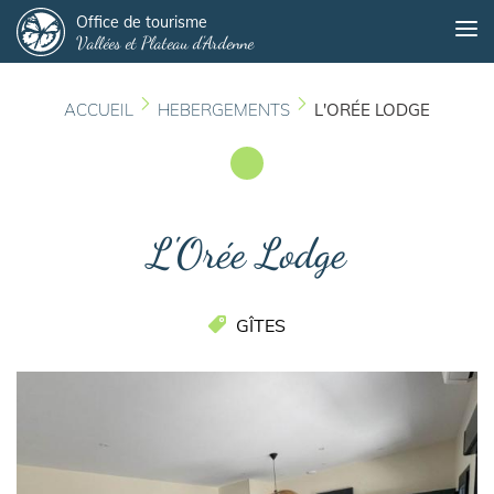
Panneau de gestion des cookies
Aller
Office de tourisme
Me
Vallées et Plateau d'Ardenne
au
contenu
principal
ACCUEIL
HEBERGEMENTS
L'ORÉE LODGE
L'Orée Lodge
GÎTES