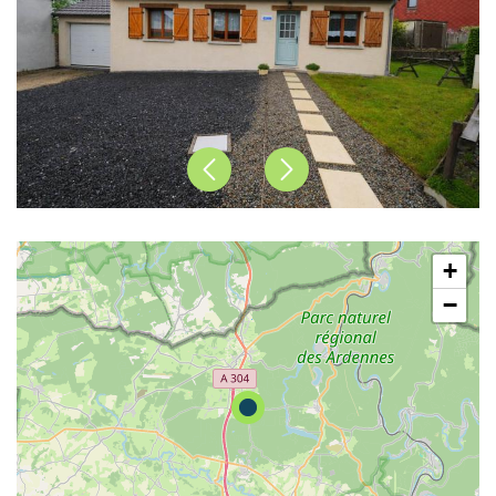
Précédent
Suivant
+
−