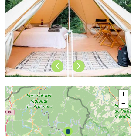
Précédent
Suivant
+
−