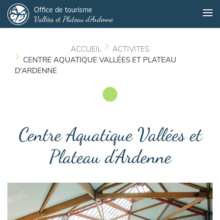
Panneau de gestion des cookies
Aller
Office de tourisme
Me
Vallées et Plateau d'Ardenne
au
contenu
principal
ACCUEIL
ACTIVITES
CENTRE AQUATIQUE VALLÉES ET PLATEAU
D'ARDENNE
Centre Aquatique Vallées et
Plateau d'Ardenne