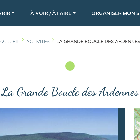
Aller
le
au
VRIR
À VOIR / À FAIRE
ORGANISER MON S
contenu
principal
ACCUEIL
ACTIVITES
LA GRANDE BOUCLE DES ARDENNE
La Grande Boucle des Ardennes