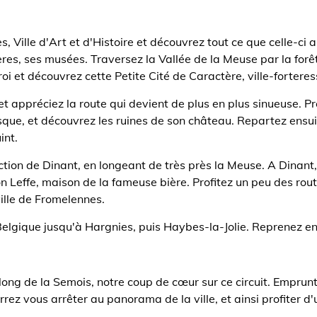
, Ville d'Art et d'Histoire et découvrez tout ce que celle-ci a
res, ses musées. Traversez la Vallée de la Meuse par la forê
oi et découvrez cette Petite Cité de Caractère, ville-fortere
t appréciez la route qui devient de plus en plus sinueuse. Pr
sque, et découvrez les ruines de son château. Repartez ensu
int.
ction de Dinant, en longeant de très près la Meuse. A Dinant
ison Leffe, maison de la fameuse bière. Profitez un peu des r
ille de Fromelennes.
 Belgique jusqu'à Hargnies, puis Haybes-la-Jolie. Reprenez e
ong de la Semois, notre coup de cœur sur ce circuit. Emprunte
rrez vous arrêter au panorama de la ville, et ainsi profiter 