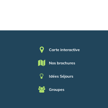
Pied de page
Carte interactive
Nos brochures
Idées Séjours
Groupes