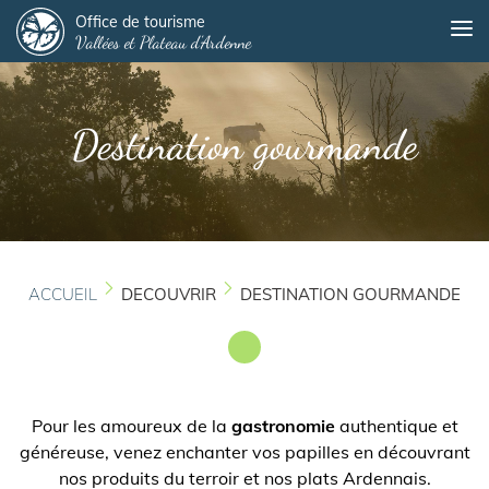
Panneau de gestion des cookies
Aller
Office de tourisme
Me
Vallées et Plateau d'Ardenne
au
contenu
principal
Destination gourmande
ACCUEIL
DECOUVRIR
DESTINATION GOURMANDE
Pour les amoureux de la
gastronomie
authentique et
généreuse, venez enchanter vos papilles en découvrant
nos produits du terroir et nos plats Ardennais.