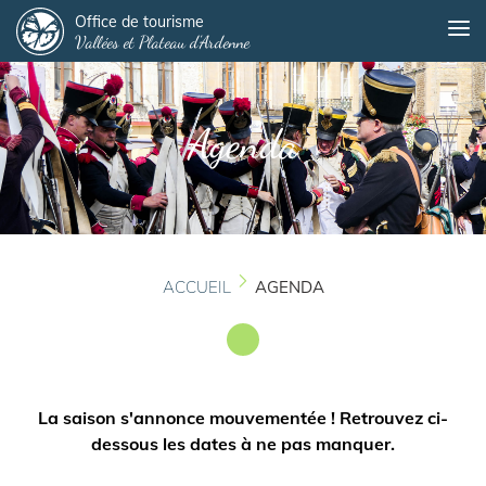
Panneau de gestion des cookies
Aller
Office de tourisme
Me
Vallées et Plateau d'Ardenne
au
contenu
principal
Agenda
ACCUEIL
AGENDA
La saison s'annonce mouvementée ! Retrouvez ci-
dessous les dates à ne pas manquer.