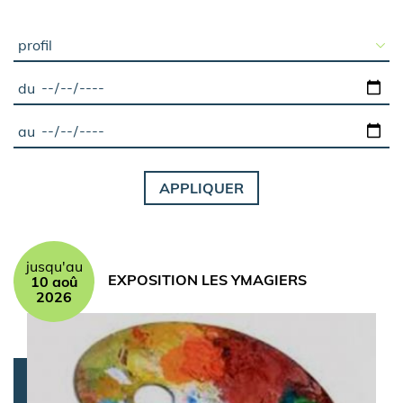
du
au
jusqu'au
EXPOSITION LES YMAGIERS
10 aoû
2026