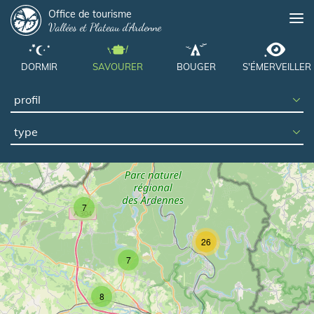
Panneau de gestion des cookies
Aller
Office de tourisme
Me
Vallées et Plateau d'Ardenne
au
contenu
principal
DORMIR
SAVOURER
BOUGER
S'ÉMERVEILLER
type
7
26
7
8