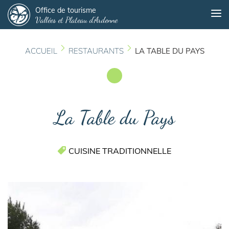
Panneau de gestion des cookies
Aller
Office de tourisme
Me
Vallées et Plateau d'Ardenne
au
contenu
principal
ACCUEIL
RESTAURANTS
LA TABLE DU PAYS
La Table du Pays
CUISINE TRADITIONNELLE