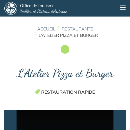
Panneau de gestion des cookies
Aller
Office de tourisme
Me
Vallées et Plateau d'Ardenne
au
contenu
principal
ACCUEIL
RESTAURANTS
L'ATELIER PIZZA ET BURGER
L'Atelier Pizza et Burger
RESTAURATION RAPIDE