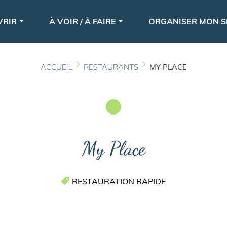
Aller
le
au
VRIR
À VOIR / À FAIRE
ORGANISER MON S
contenu
principal
ACCUEIL
RESTAURANTS
MY PLACE
My Place
RESTAURATION RAPIDE