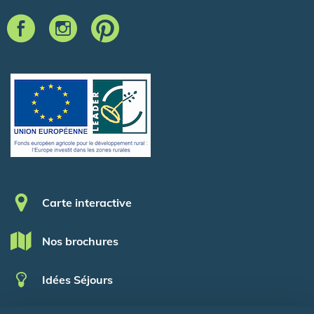
Pied de page
Carte interactive
Nos brochures
Idées Séjours