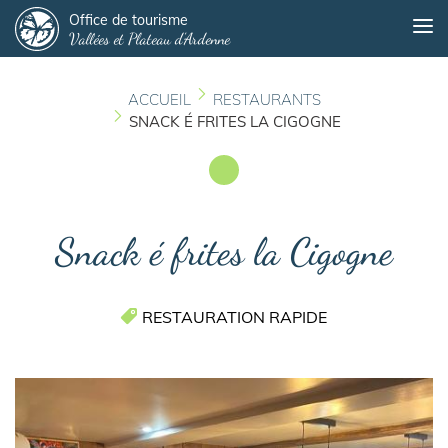
Panneau de gestion des cookies
Aller
Office de tourisme
Me
Vallées et Plateau d'Ardenne
au
contenu
principal
ACCUEIL
RESTAURANTS
SNACK É FRITES LA CIGOGNE
Snack é frites la Cigogne
RESTAURATION RAPIDE