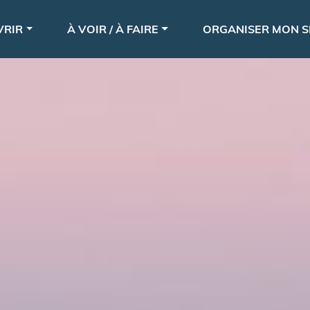
Aller
le
au
VRIR
À VOIR / À FAIRE
ORGANISER MON S
contenu
principal