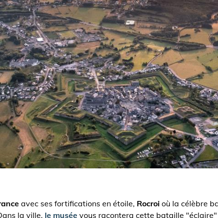
France
avec ses fortifications en étoile,
Rocroi
où la célèbre b
ans la ville,
le musée
vous racontera cette bataille "éclaire