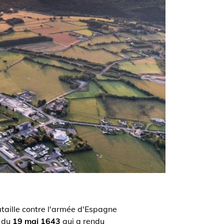
ataille contre l'armée d'Espagne
" du
19 mai 1643
qui a rendu