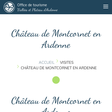
Panneau de gestion des cookies
Aller
Office de tourisme
Me
Vallées et Plateau d'Ardenne
au
contenu
principal
Château de Montcornet en
Ardenne
ACCUEIL
VISITES
CHÂTEAU DE MONTCORNET EN ARDENNE
Château de Montcornet en
Ardenne