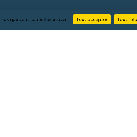
Tout accepter
Tout ref
r ceux que vous souhaitez activer
 et août le mardi, jeudi et samedi après-midi
Profitez-en pour voir...