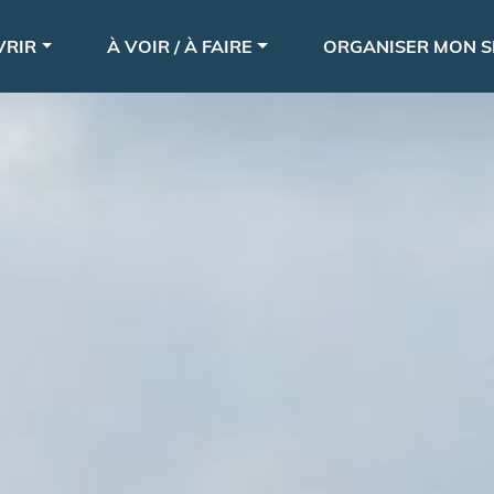
Aller
le
au
VRIR
À VOIR / À FAIRE
ORGANISER MON S
contenu
principal