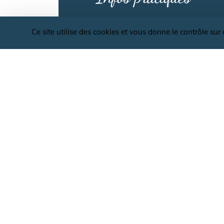
Ce site utilise des cookies et vous donne le contrôle su
Visite de l'abbaye possible juillet
03 24 54 46 73
Rue Remacle Lissoir
08800 MONTHERME