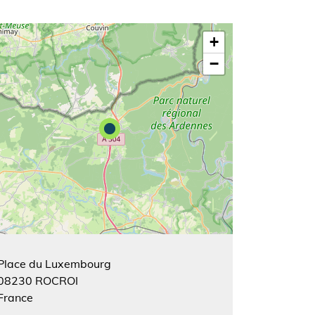
+
−
Place du Luxembourg
08230
ROCROI
France