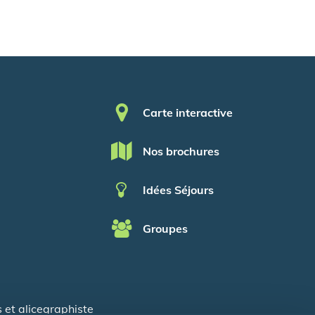
Pied de page
Carte interactive
Nos brochures
Idées Séjours
Groupes
s
et
alicegraphiste