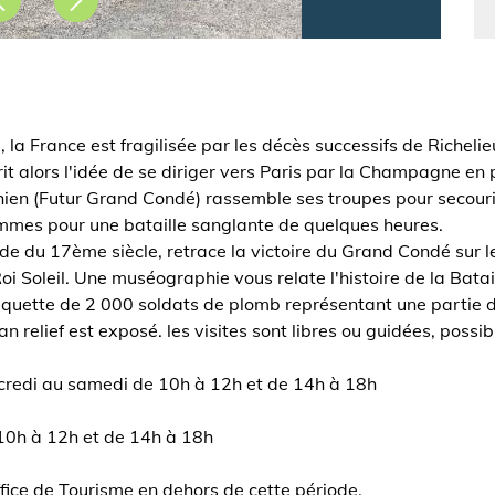
la France est fragilisée par les décès successifs de Richelieu
rrit alors l'idée de se diriger vers Paris par la Champagne 
ien (Futur Grand Condé) rassemble ses troupes pour secourir
ommes pour une bataille sanglante de quelques heures.
de du 17ème siècle, retrace la victoire du Grand Condé sur 
oi Soleil. Une muséographie vous relate l'histoire de la Bata
quette de 2 000 soldats de plomb représentant une partie de
n relief est exposé. les visites sont libres ou guidées, possib
ercredi au samedi de 10h à 12h et de 14h à 18h
 10h à 12h et de 14h à 18h
ffice de Tourisme en dehors de cette période.