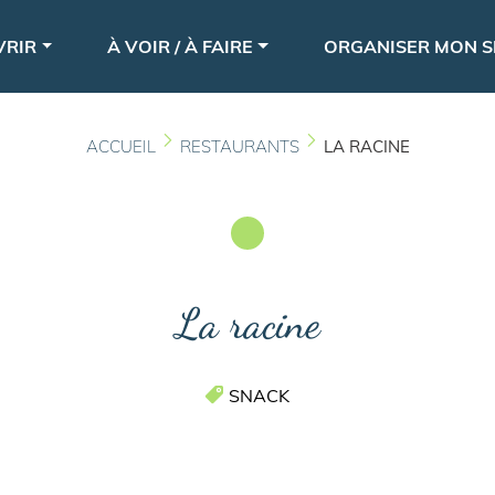
Aller
le
au
VRIR
À VOIR / À FAIRE
ORGANISER MON S
contenu
principal
ACCUEIL
RESTAURANTS
LA RACINE
La racine
SNACK