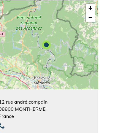
+
−
12 rue andré compain
08800
MONTHERME
France