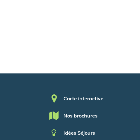
Pied de page
Carte interactive
Nos brochures
Idées Séjours