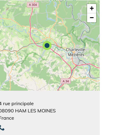
+
−
4 rue principale
08090
HAM LES MOINES
France