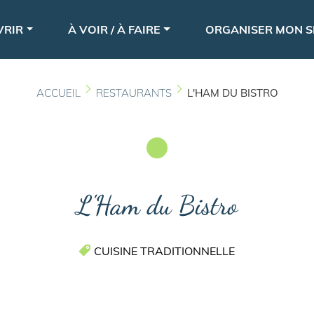
Aller
le
au
VRIR
À VOIR / À FAIRE
ORGANISER MON S
contenu
principal
ACCUEIL
RESTAURANTS
L'HAM DU BISTRO
L'Ham du Bistro
CUISINE TRADITIONNELLE