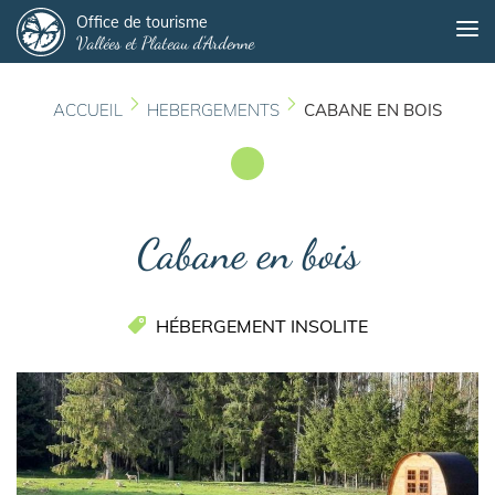
Panneau de gestion des cookies
Aller
Office de tourisme
Me
Vallées et Plateau d'Ardenne
au
contenu
principal
ACCUEIL
HEBERGEMENTS
CABANE EN BOIS
Cabane en bois
HÉBERGEMENT INSOLITE