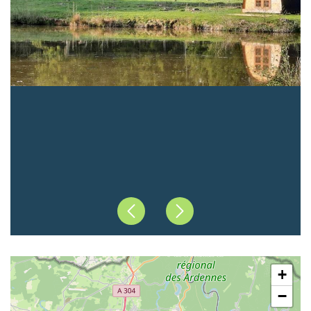
Précédent
Suivant
+
−