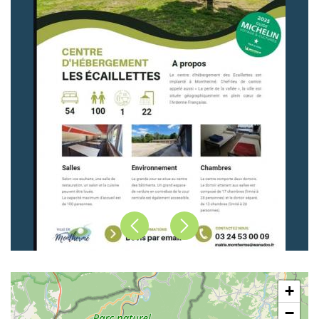
Précédent
Suivant
+
−