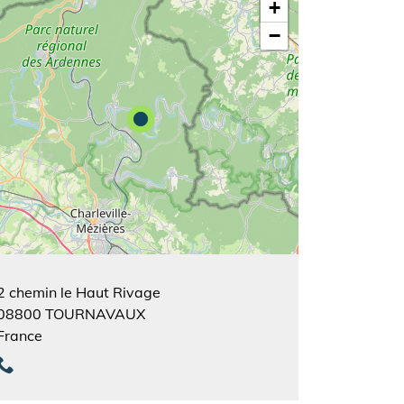
+
−
2 chemin le Haut Rivage
08800
TOURNAVAUX
France