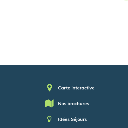
Pied de page
Carte interactive
Nos brochures
Idées Séjours