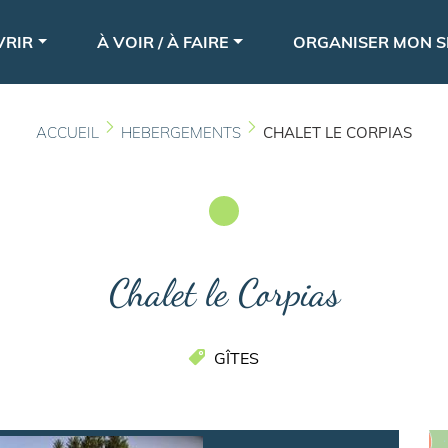
Aller
le
au
VRIR
À VOIR / À FAIRE
ORGANISER MON S
contenu
principal
ACCUEIL
HEBERGEMENTS
CHALET LE CORPIAS
Chalet le Corpias
GÎTES