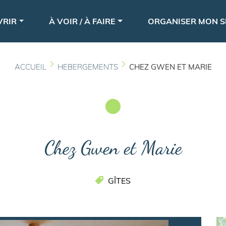
Aller
le
au
VRIR
À VOIR / À FAIRE
ORGANISER MON S
contenu
principal
ACCUEIL
HEBERGEMENTS
CHEZ GWEN ET MARIE
Chez Gwen et Marie
GÎTES