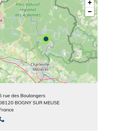
+
−
6 rue des Boulangers
08120
BOGNY SUR MEUSE
France