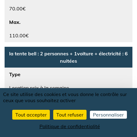
70.00€
Max.
110.00€
la tente bell : 2 personnes + 1voiture + électricité : 6
nuitées
Type
Location prix à la semaine
Ce site utilise des cookies et vous donne le contrôle sur
ceux que vous souhaitez activer
Min.
210.00€
Tout accepter
Tout refuser
Personnaliser
Politique de confidentialité
Max.