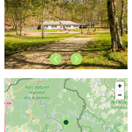
Précédent
Suivant
+
−