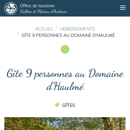
Panneau de gestion des cookies
Aller
Office de tourisme
Me
Vallées et Plateau d'Ardenne
au
contenu
principal
ACCUEIL
HEBERGEMENTS
GÎTE 9 PERSONNES AU DOMAINE D'HAULMÉ
Gîte 9 personnes au Domaine
d'Haulmé
GÎTES