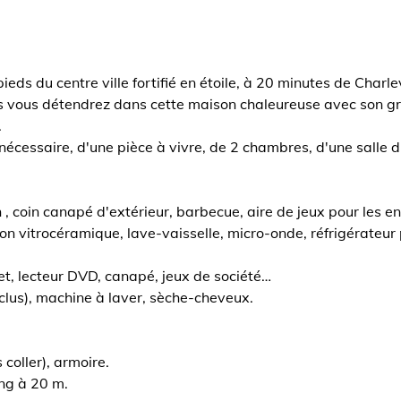
eds du centre ville fortifié en étoile, à 20 minutes de Charl
s vous détendrez dans cette maison chaleureuse avec son gra
.
écessaire, d'une pièce à vivre, de 2 chambres, d'une salle d
 , coin canapé d'extérieur, barbecue, aire de jeux pour les en
on vitrocéramique, lave-vaisselle, micro-onde, réfrigérateur 
net, lecteur DVD, canapé, jeux de société…
nclus), machine à laver, sèche-cheveux.
 coller), armoire.
ng à 20 m.