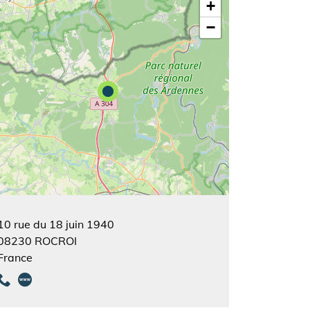
+
−
10 rue du 18 juin 1940
08230
ROCROI
France