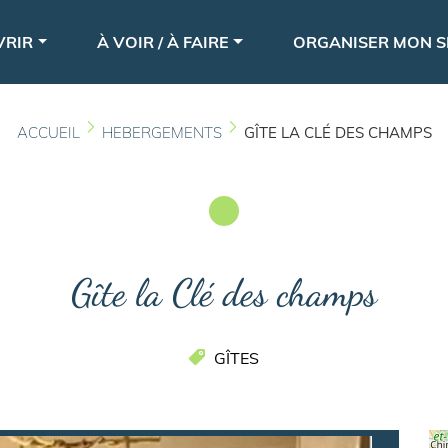
Aller
le
au
VRIR
À VOIR / À FAIRE
ORGANISER MON S
contenu
principal
ACCUEIL
HEBERGEMENTS
GÎTE LA CLÉ DES CHAMPS
Gîte la Clé des champs
GÎTES