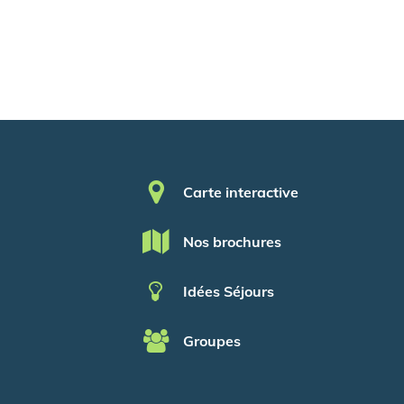
Pied de page
Carte interactive
Nos brochures
Idées Séjours
Groupes