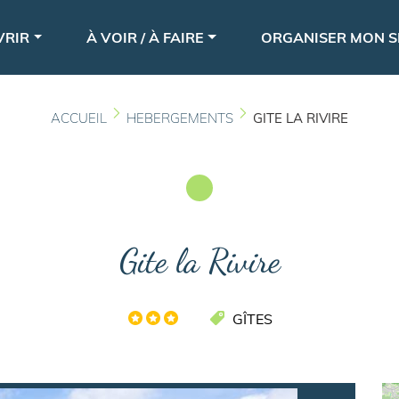
Aller
le
au
VRIR
À VOIR / À FAIRE
ORGANISER MON S
contenu
principal
ACCUEIL
HEBERGEMENTS
GITE LA RIVIRE
Gite la Rivire
GÎTES