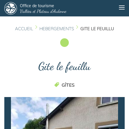
Panneau de gestion des cookies
Aller
Office de tourisme
Me
Vallées et Plateau d'Ardenne
au
contenu
principal
ACCUEIL
HEBERGEMENTS
GITE LE FEUILLU
Gite le feuillu
GÎTES