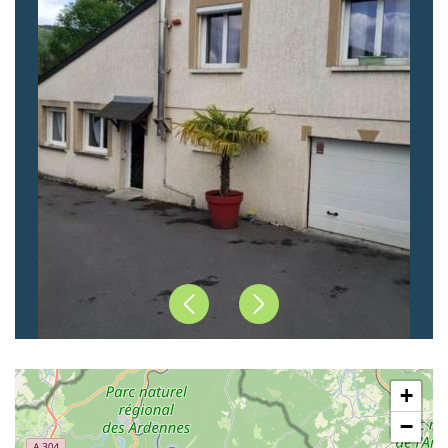
Précédent
Suivant
+
−