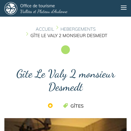
Panneau de gestion des cookies
Aller
Office de tourisme
Me
Vallées et Plateau d'Ardenne
au
contenu
principal
ACCUEIL
HEBERGEMENTS
GÎTE LE VALY 2 MONSIEUR DESMEDT
Gîte Le Valy 2 monsieur
Desmedt
GÎTES