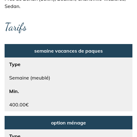
Sedan.
Tarifs
semaine vacances de paques
Type
Semaine (meublé)
Min.
400.00€
option ménage
Type