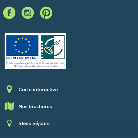
Pied de page
Carte interactive
Nos brochures
Idées Séjours