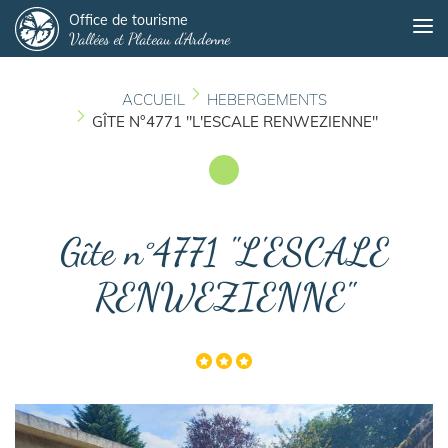
Panneau de gestion des cookies
Aller
Office de tourisme
Me
Vallées et Plateau d'Ardenne
au
contenu
principal
ACCUEIL
HEBERGEMENTS
GÎTE N°4771 "L'ESCALE RENWEZIENNE"
Gîte n°4771 "L'ESCALE
RENWEZIENNE"