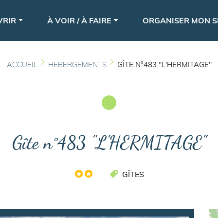
Aller
le
au
VRIR
À VOIR / À FAIRE
ORGANISER MON S
contenu
principal
ACCUEIL
HEBERGEMENTS
GÎTE N°483 "L'HERMITAGE"
Gîte n°483 "L'HERMITAGE"
GÎTES