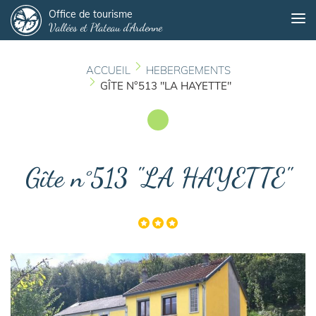
Panneau de gestion des cookies
Aller
Office de tourisme
Me
Vallées et Plateau d'Ardenne
au
contenu
principal
ACCUEIL
HEBERGEMENTS
GÎTE N°513 "LA HAYETTE"
Gîte n°513 "LA HAYETTE"