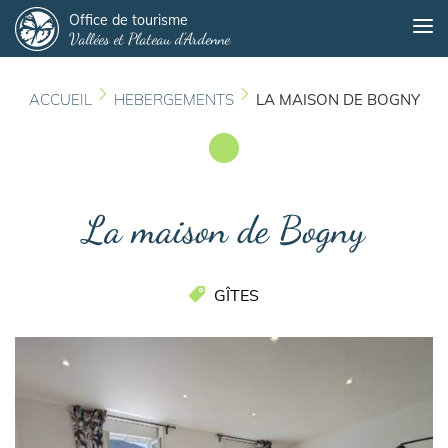
Panneau de gestion des cookies
Aller
Office de tourisme
Me
Vallées et Plateau d'Ardenne
au
contenu
principal
ACCUEIL
HEBERGEMENTS
LA MAISON DE BOGNY
La maison de Bogny
GÎTES