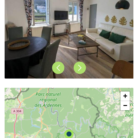
Précédent
Suivant
+
−