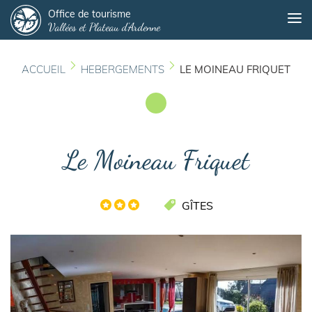
Panneau de gestion des cookies
Aller
Office de tourisme
Me
Vallées et Plateau d'Ardenne
au
contenu
principal
ACCUEIL
HEBERGEMENTS
LE MOINEAU FRIQUET
Le Moineau Friquet
GÎTES