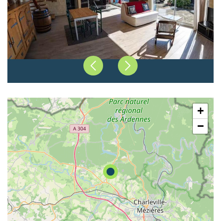
Précédent
Suivant
+
−