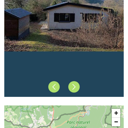
Précédent
Suivant
+
−